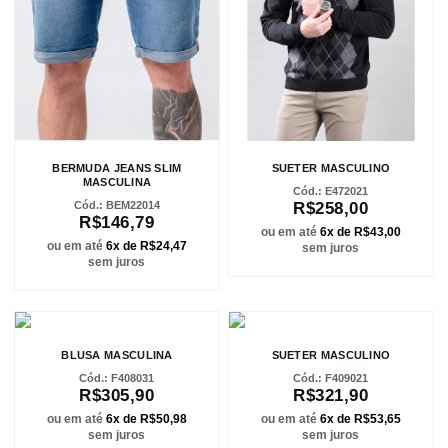
BERMUDA JEANS SLIM
SUETER MASCULINO
MASCULINA
E472021
BEM22014
R$258,00
R$146,79
ou em até
6x de R$43,00
ou em até
6x de R$24,47
sem juros
sem juros
BLUSA MASCULINA
SUETER MASCULINO
F408031
F409021
R$305,90
R$321,90
ou em até
6x de R$50,98
ou em até
6x de R$53,65
sem juros
sem juros