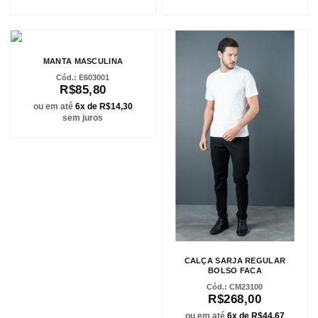
MANTA MASCULINA
E603001
R$85,80
ou em até
6x de R$14,30
sem juros
CALÇA SARJA REGULAR
BOLSO FACA
CM23100
R$268,00
ou em até
6x de R$44,67