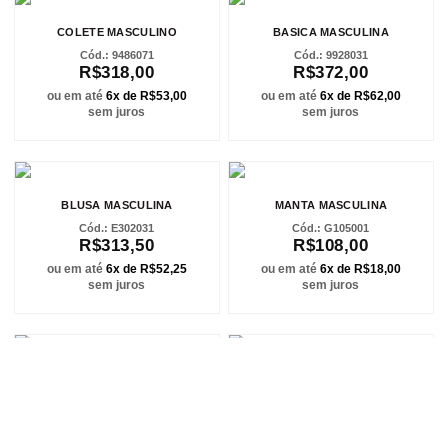
COLETE MASCULINO
BASICA MASCULINA
9486071
9928031
R$318,00
R$372,00
ou em até
6x de R$53,00
ou em até
6x de R$62,00
sem juros
sem juros
BLUSA MASCULINA
MANTA MASCULINA
E302031
G105001
R$313,50
R$108,00
ou em até
6x de R$52,25
ou em até
6x de R$18,00
sem juros
sem juros
CAMISA MAS. GOLA POLO
MANTA MASCULINA
TRABALHADA
G106001
C801081
R$105,00
R$154,35
ou em até
6x de R$17,50