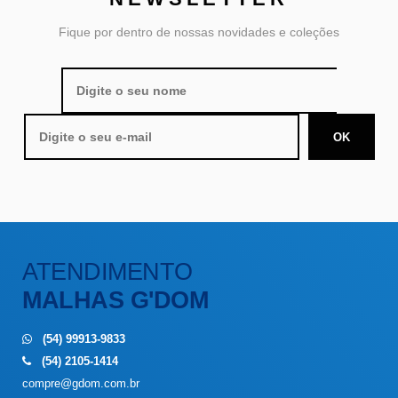
Fique por dentro de nossas novidades e coleções
ATENDIMENTO
MALHAS G'DOM
(54) 99913-9833
(54) 2105-1414
compre@gdom.com.br