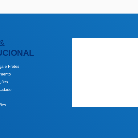
&
UCIONAL
ga e Fretes
amento
uções
acidade
s
ções