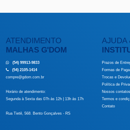
ATENDIMENTO
AJUDA 
MALHAS G'DOM
INSTIT
(54) 99913-9833
Prazos de Entre
(54) 2105-1414
Formas de Pag
compre@gdom.com.br
Trocas e Devol
Política de Priv
Horário de atendimento:
Nossos contato
Segunda à Sexta das 07h às 12h | 13h às 17h
Termos e condi
Contato
Rua Tietê, 568. Bento Gonçalves - RS