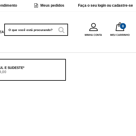
endimento
Meus pedidos
Faça o seu
login ou cadastre-se
EANS
MINHA CONTA
MEU CARRINHO
UL E SUDESTE*
9,00