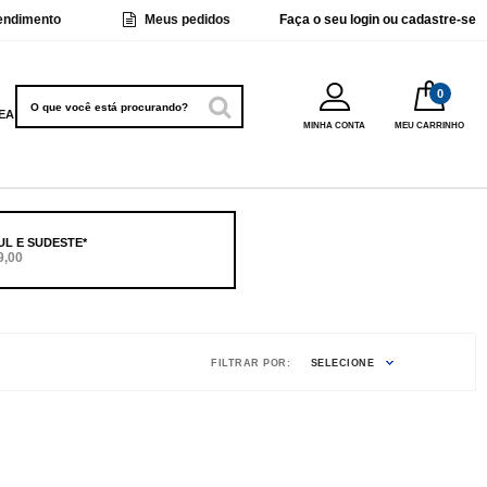
endimento
Meus pedidos
Faça o seu
login ou cadastre-se
EANS
MINHA CONTA
MEU CARRINHO
UL E SUDESTE*
9,00
FILTRAR POR:
SELECIONE