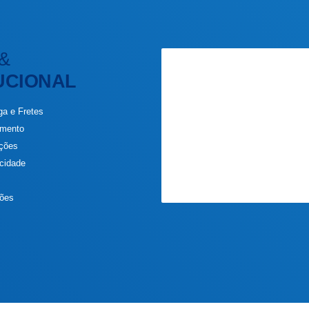
&
UCIONAL
ga e Fretes
amento
uções
acidade
s
ções