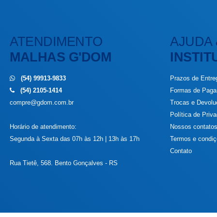
ATENDIMENTO
AJUDA 
MALHAS G'DOM
INSTIT
(54) 99913-9833
Prazos de Entre
(54) 2105-1414
Formas de Pag
compre@gdom.com.br
Trocas e Devol
Política de Priv
Horário de atendimento:
Nossos contato
Segunda à Sexta das 07h às 12h | 13h às 17h
Termos e condi
Contato
Rua Tietê, 568. Bento Gonçalves - RS