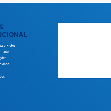
&
UCIONAL
ga e Fretes
amento
uções
acidade
s
ções