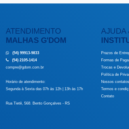
ATENDIMENTO
AJUDA 
MALHAS G'DOM
INSTIT
(54) 99913-9833
Prazos de Entre
(54) 2105-1414
Formas de Pag
compre@gdom.com.br
Trocas e Devol
Política de Priv
Horário de atendimento:
Nossos contato
Segunda à Sexta das 07h às 12h | 13h às 17h
Termos e condi
Contato
Rua Tietê, 568. Bento Gonçalves - RS