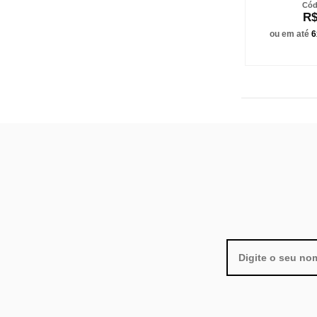
R$
ou em até
6