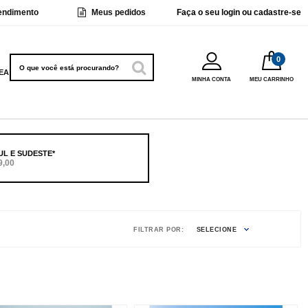
endimento
Meus pedidos
Faça o seu
login ou cadastre-se
EANS
MINHA CONTA
MEU CARRINHO
UL E SUDESTE*
9,00
FILTRAR POR:
SELECIONE